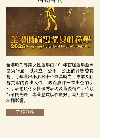
桌飯菜，又不時請教Sarika 瘦身秘訣，互相
分享自己對未來的憧憬，十分投入活動。
Sarika 提醒大家，不要因為別人的眼光而否
定自己，每個女生都有權利用自己的步伐追
夢、照顧身心健康，並且在需要時勇於求助，
搵到屬於自己嘅支持網絡。 佢亦簡單分享自
己的瘦身小秘訣： – 由日常飲食開始，多菜、
多蛋白，少甜飲、多飲水，用心照顧身體，不
要苛責自己。 – 配合固定運動習慣，例如帶氧
運動加少量重訓，不追求一下子激烈改變，而
全港時尚專業女性選舉由2011年首屆選舉至今
係長期、溫柔但堅持地對待自己。 活動當
是第16屆，以獨立、公平、公正的評審委員
日，參加者透過相互分享、學習表達情緒、欣
會，每年選出不多於十位兼具時尚、專業及社
賞自己身體，現場氣氛溫暖又有正力量，大家
會貢獻的傑出女性。透過嘉許一眾出色的女
都表示收穫滿
性，表揚現今女性優秀表現及背後精神：帶領
行業的先鋒、專業態度以作最好、為社會創造
積極影響。
了解更多