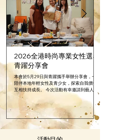
2026全港時尚專業女性選舉
青躍分享會
本會於5月29日與青躍攜手舉辦分享會，一齊
陪伴本地年輕女性及青少女，探索自我價值、
互相扶持成長。 今次活動有幸邀請到藝人
Sarika 到場，以真誠同幽默分享自己面對壓
力與挫折嘅故事，鼓勵青躍的女生與在場參加
者，讓更多女孩知道： 無論經歷咩樣的成長
故事，都值得被理解、被尊重、被好好對待。
「遇到難關時，驚係正常，但唔需要被恐懼綁
住腳步，只要肯踏出好細好細的一步，你已經
好勇敢。」 活動當日，參加者為嘉賓烹飪一
活動目的